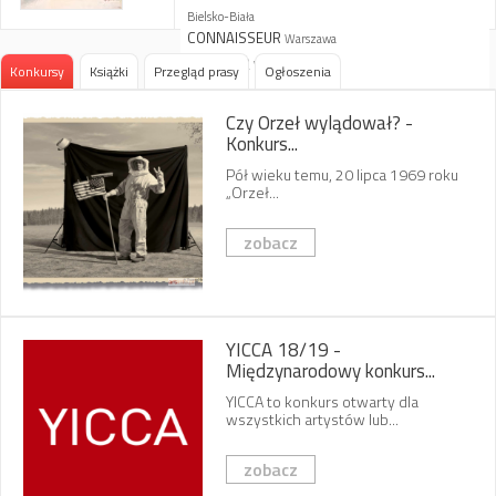
Bielsko-Biała
CONNAISSEUR
Warszawa
Galeria 32
Warszawa
Konkursy
Książki
Przegląd prasy
Ogłoszenia
PDA W. Śladowski
Kraków
Tabot
Czy Orzeł wylądował? -
Rzeszów
Konkurs...
Art Decorum
Kraków
Grodzka
Płock
Pół wieku temu, 20 lipca 1969 roku
„Orzeł...
Arlo
Warszawa
artofpoland.pl
zobacz
Connaisseur
Kraków
Milano
Warszawa
YICCA 18/19 -
Międzynarodowy konkurs...
YICCA to konkurs otwarty dla
wszystkich artystów lub...
zobacz