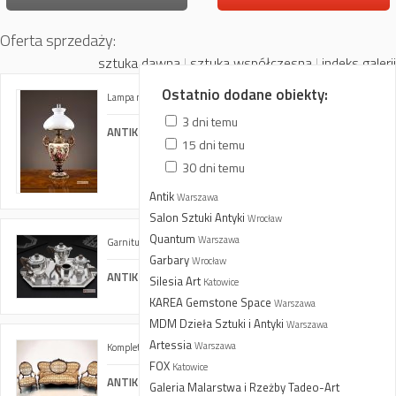
Oferta sprzedaży:
sztuka dawna
|
sztuka współczesna
|
indeks galerii
Ostatnio dodane obiekty:
Lampa naftowa
3 dni temu
ANTIK BAZAR. Meble Antyczne. E. i S. Wojtachnio
15 dni temu
30 dni temu
Antik
Warszawa
Salon Sztuki Antyki
Wrocław
Quantum
Warszawa
Garnitur do kawy i herbaty
Garbary
Wrocław
ANTIK BAZAR. Meble Antyczne. E. i S. Wojtachnio
Silesia Art
Katowice
KAREA Gemstone Space
Warszawa
MDM Dzieła Sztuki i Antyki
Warszawa
Artessia
Warszawa
Komplet mebli salonowych w stylu Louis-Philippe
FOX
Katowice
ANTIK BAZAR. Meble Antyczne. E. i S. Wojtachnio
Galeria Malarstwa i Rzeżby Tadeo-Art