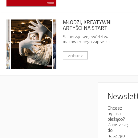
MŁODZI, KREATYWNI
ARTYŚCI NA START
Samorząd województwa
mazowieckiego zaprasza...
zobacz
Newslet
Chcesz
być na
bieżąco?
Zapisz się
do
naszego