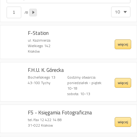
10
/8
F-Station
ul. Kazimierza
więcej
Wielkiego 142
Kraków
F.H.U. K. Górecka
Bocheńskiego 13
Godziny otwarcia:
więcej
43-100 Tychy
poniedziałek - piątek:
10-18
sobota: 10-13
F5 - Księgarnia Fotograficzna
tel./fax 12 422 14 88
więcej
31-022 Krakow