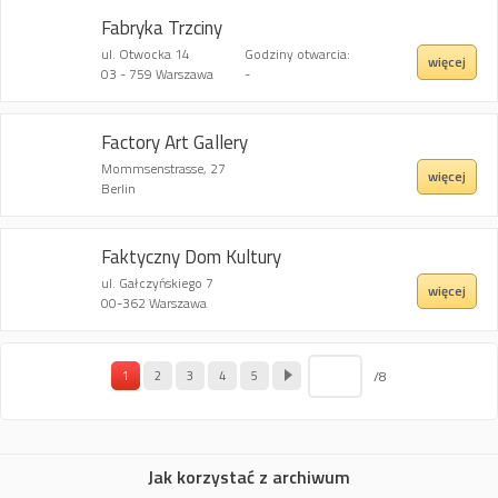
Fabryka Trzciny
ul. Otwocka 14
Godziny otwarcia:
więcej
03 - 759 Warszawa
-
Factory Art Gallery
Mommsenstrasse, 27
więcej
Berlin
Faktyczny Dom Kultury
ul. Gałczyńskiego 7
więcej
00-362 Warszawa
/8
1
2
3
4
5
Jak korzystać z archiwum