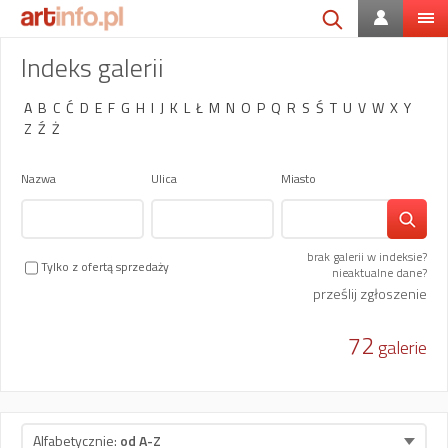
Indeks galerii
A
B
C
Ć
D
E
F
G
H
I
J
K
L
Ł
M
N
O
P
Q
R
S
Ś
T
U
V
W
X
Y
Z
Ź
Ż
Nazwa
Ulica
Miasto
brak galerii w indeksie?
Tylko z ofertą sprzedaży
nieaktualne dane?
prześlij zgłoszenie
72
galerie
Alfabetycznie:
od A-Z