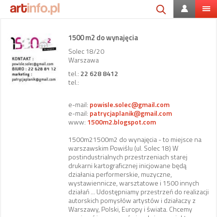
1500 m2 do wynajęcia
Solec 18/20
Warszawa
tel.:
22 628 8412
tel.:
e-mail:
powisle.solec@gmail.com
e-mail:
patrycjaplanik@gmail.com
www:
1500m2.blogspot.com
1500m21500m2 do wynajęcia - to miejsce na
warszawskim Powiślu (ul. Solec 18) W
postindustrialnych przestrzeniach starej
drukarni kartograficznej inicjowane będą
działania performerskie, muzyczne,
wystawiennicze, warsztatowe i 1500 innych
działań ... Udostępniamy przestrzeń do realizacji
autorskich pomysłów artystów i działaczy z
Warszawy, Polski, Europy i świata. Chcemy