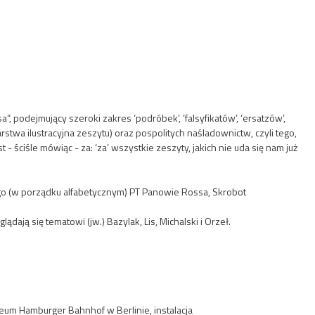
 podejmujący szeroki zakres ‘podróbek’, ‘falsyfikatów’, ‘ersatzów’,
arstwa ilustracyjna zeszytu) oraz pospolitych naśladownictw, czyli tego,
 ściśle mówiąc - za: ‘za’ wszystkie zeszyty, jakich nie uda się nam już
go (w porządku alfabetycznym) PT Panowie Rossa, Skrobot
dają się tematowi (jw.) Bazylak, Lis, Michalski i Orzeł.
eum Hamburger Bahnhof w Berlinie, instalacja