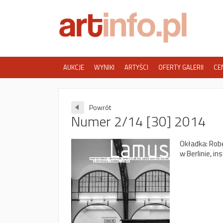
AUKCJE
WYNIKI
ARTYŚCI
OFERTY GALERII
CE
Powrót
Numer 2/14 [30] 2014
Okładka: Rob
w Berlinie, in