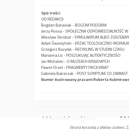
Spis treści
OD REDAKCJI
Bogdan Banasiak - BOGOM PODOBNI
Jerzy Rossa - SPOŁECZNA ODPOWIEDZIALNOŚĆ W
Wiesław Skrobot - SYMULAKRUM ALBO ZGRZEB
Adam Świeżyński - ERZAC TEOLOGICZNO-MORALN
Grzegorz Bazylak - RECYKLING W STUDNI CZASU
Marianna Lis - POSZUKUJĄC AUTENTYCZNOŚCI
Jan Michalski - O MUZEACH KRAJOWYCH
Paweł Orzeł - FRAGMENTY FIKCJI KINA?
Gabriela Balcerzak - POST SCRIPTUM: CO ZAMIAS
Numer ilustrowany pracami Roberta Kuśmirow
Jak korzystać z archiwum
F.A.
Strona korzysta z plików cookies.