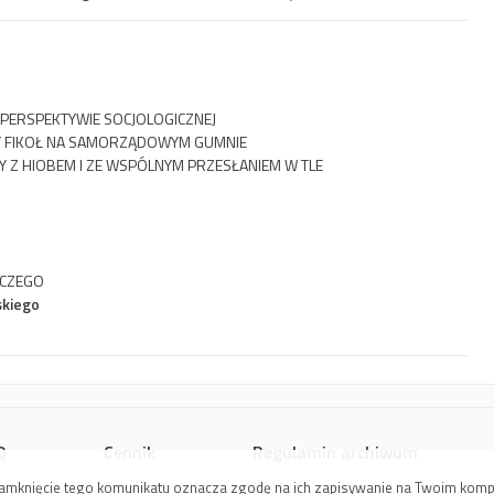
 PERSPEKTYWIE SOCJOLOGICZNEJ
NY FIKOŁ NA SAMORZĄDOWYM GUMNIE
Y Z HIOBEM I ZE WSPÓLNYM PRZESŁANIEM W TLE
T CZEGO
skiego
Q
Cennik
Regulamin archiwum
 Zamknięcie tego komunikatu oznacza zgodę na ich zapisywanie na Twoim kom